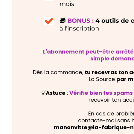
mois ​
🎁
BONUS :
4 outils de 
à l'inscription
L'abonnement peut-être arrêté
simple demand
Dès la commande,
tu recevras ton 
La Source
par ma
💡
Astuce
:
Vérifie bien tes spams
recevoir ton acc
En cas de probl
contacte-moi sans hé
manonvitte@la-fabrique-n