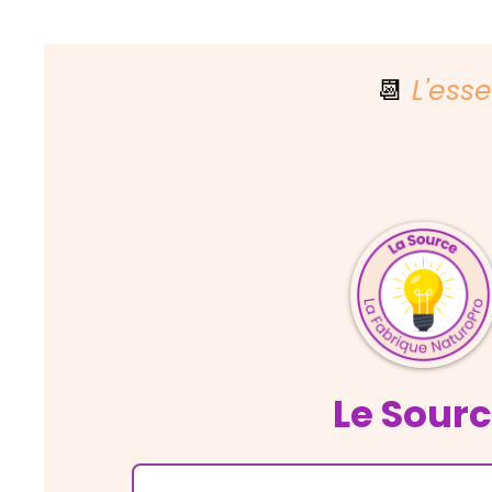
📆
L'ess
Le Sour