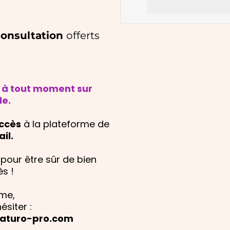
consultation
offerts
 à tout moment sur
e.
accès
à la plateforme de
il.
pour être sûr de bien
ès !
ème,
siter :
aturo-pro.com