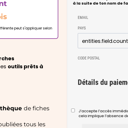
nt
à la suite de ton nom de fam
is
EMAIL
fférente peut s'appliquer selon
PAYS
rches
CODE POSTAL
des
outils prêts à
Détails du paiem
iothèque
de fiches
J’accepte l’accès immédi
cela implique l’absence de
publiées tous les