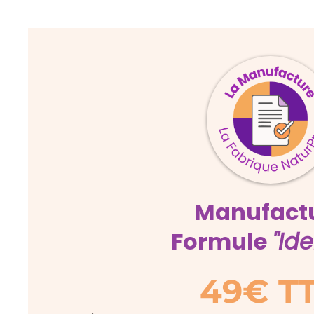
Manufact
Formule
"Ide
49€ T