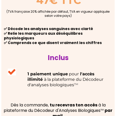
47€ TTC
(TVA française 20% affichée par défaut, TVA en vigueur appliquée
selon votre pays)
✅ Décode les analyses sanguines avec clarté
✅ Relie les marqueurs aux déséquilibres
physiologiques
✅ Comprends ce que disent vraiment les chiffres
Inclus
1 paiement unique
pour
l'accès
illimité
à la plateforme du Décodeur
d'analyses biologiques
™
Dès la commande,
tu recevras ton accès
à la
plateforme du Décodeur d'Analyses Biologiques
™
par
mail.